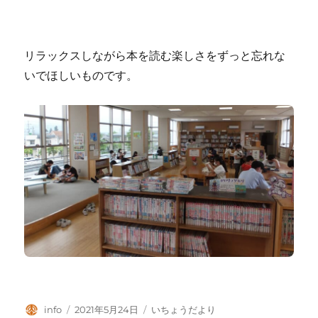
リラックスしながら本を読む楽しさをずっと忘れな
いでほしいものです。
投
投
カ
info
2021年5月24日
いちょうだより