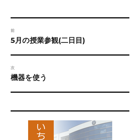
稿
稿
テ
者
日:
ゴ
リ
ー
投
前
稿
5月の授業参観(二日目)
前
の
ナ
投
ビ
稿:
次
ゲ
機器を使う
次
の
ー
投
シ
稿:
ョ
ン