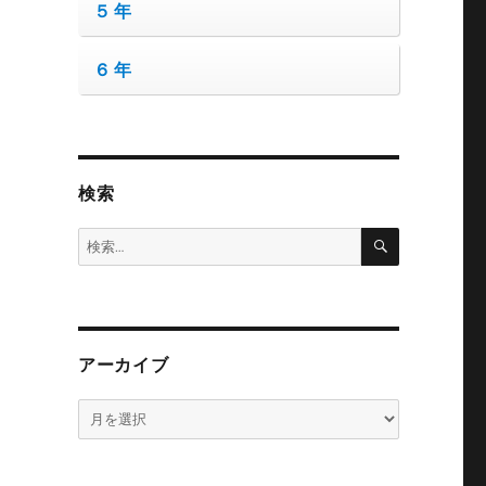
５年
６年
検索
検
検
索
索:
アーカイブ
ア
ー
カ
イ