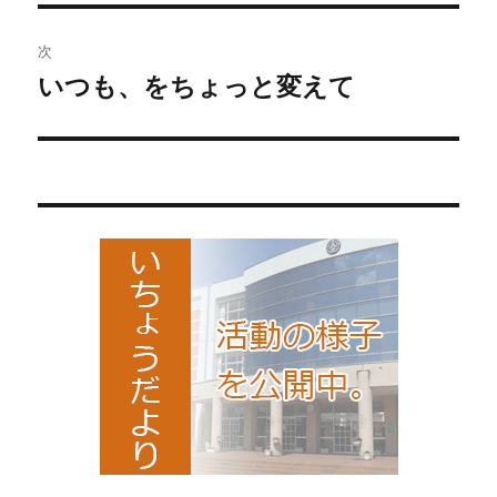
投
ビ
稿:
次
ゲ
いつも、をちょっと変えて
次
の
ー
投
シ
稿:
ョ
ン