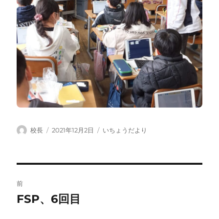
投
投
カ
校長
2021年12月2日
いちょうだより
稿
稿
テ
者
日:
ゴ
リ
ー
投
前
稿
FSP、6回目
前
の
ナ