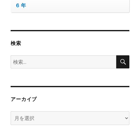
６年
検索
検
検
索
索:
アーカイブ
ア
ー
カ