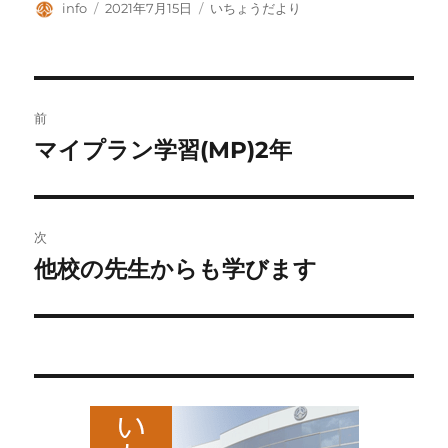
投
投
カ
info
2021年7月15日
いちょうだより
稿
稿
テ
者
日:
ゴ
リ
ー
投
前
稿
マイプラン学習(MP)2年
前
の
ナ
投
ビ
稿:
次
ゲ
他校の先生からも学びます
次
の
ー
投
シ
稿:
ョ
ン