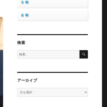
５年
６年
検索
検
検
索
索:
アーカイブ
ア
ー
カ
イ