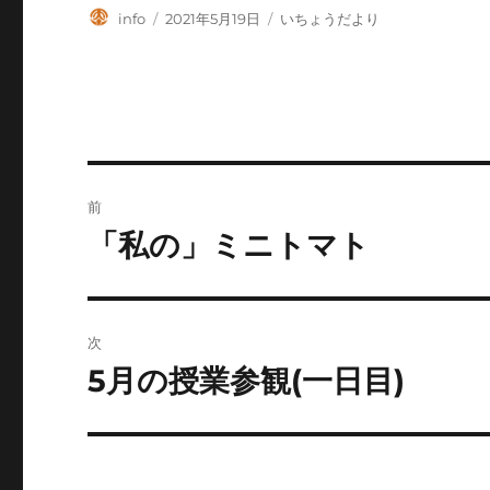
投
投
カ
info
2021年5月19日
いちょうだより
稿
稿
テ
者
日:
ゴ
リ
ー
投
前
稿
「私の」ミニトマト
前
の
ナ
投
ビ
稿:
次
ゲ
5月の授業参観(一日目)
次
の
ー
投
シ
稿: