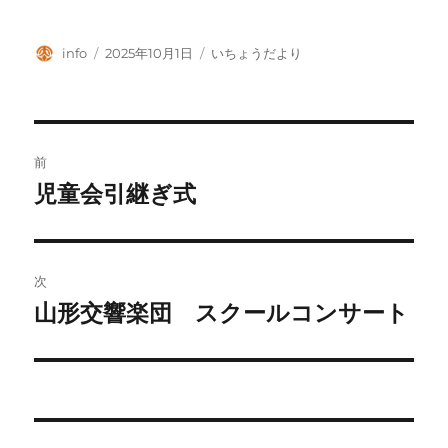
投
投
カ
info
2025年10月1日
いちょうだより
稿
稿
テ
者
日:
ゴ
リ
ー
投
前
稿
児童会引継ぎ式
前
の
ナ
投
ビ
稿:
次
ゲ
山形交響楽団 スクールコンサート
次
の
ー
投
シ
稿:
ョ