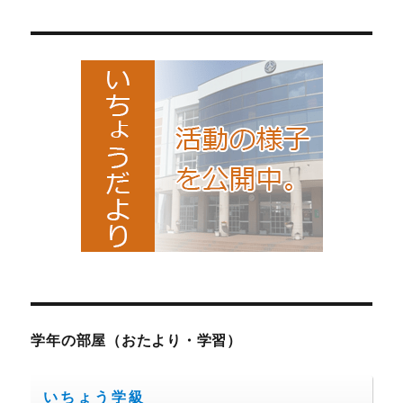
シ
稿:
ョ
ン
学年の部屋（おたより・学習）
いちょう学級