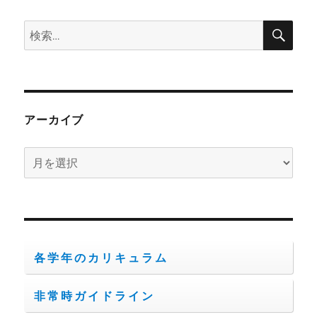
検
検
索
索:
アーカイブ
ア
ー
カ
イ
ブ
各学年のカリキュラム
非常時ガイドライン