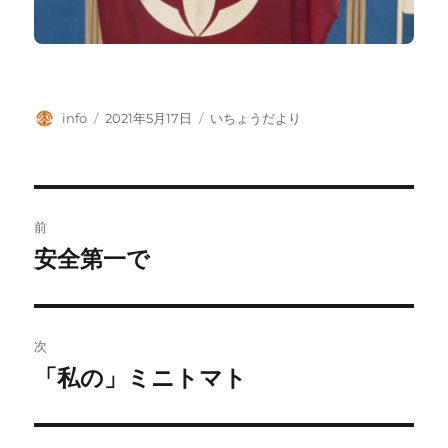
投
投
カ
info
2021年5月17日
いちょうだより
稿
稿
テ
者
日:
ゴ
リ
ー
投
前
稿
安全第一で
前
の
ナ
投
ビ
稿:
次
ゲ
「私の」ミニトマト
次
の
ー
投