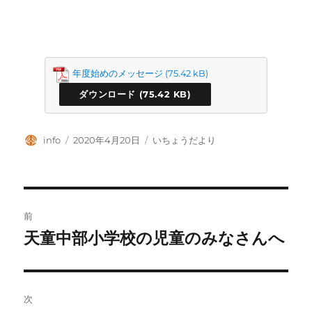
年度始めのメッセージ
ダウンロード
投
投
カ
info
2020年4月20日
いちょうだより
稿
稿
テ
者
日:
ゴ
リ
ー
投
前
稿
天童中部小学校の児童のみなさんへ
前
の
ナ
投
ビ
稿:
次