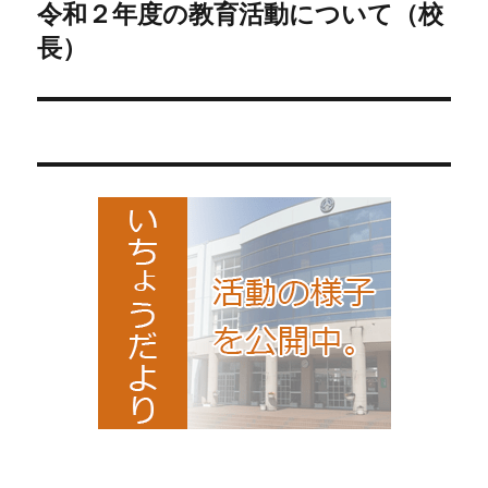
ゲ
令和２年度の教育活動について（校
次
の
長）
ー
投
シ
稿:
ョ
ン