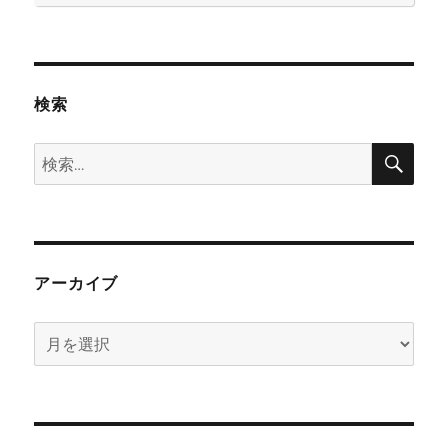
検索
検
検
索
索:
アーカイブ
ア
ー
カ
イ
ブ