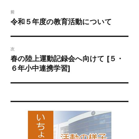
ー
投
前
稿
令和５年度の教育活動について
前
の
ナ
投
ビ
稿:
次
ゲ
春の陸上運動記録会へ向けて [５・
次
の
６年小中連携学習]
ー
投
シ
稿:
ョ
ン