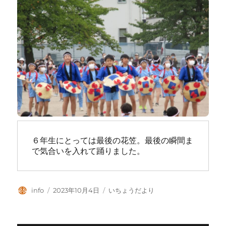
６年生にとっては最後の花笠。最後の瞬間ま
で気合いを入れて踊りました。
投
投
カ
info
2023年10月4日
いちょうだより
稿
稿
テ
者
日:
ゴ
リ