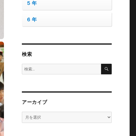
５年
６年
検索
検
検
索
索:
アーカイブ
ア
ー
カ
イ