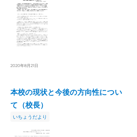
リ
ー
投
2020年8月21日
稿
日:
本校の現状と今後の方向性につい
て（校長）
カ
いちょうだより
テ
ゴ