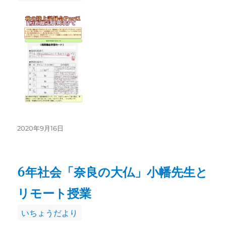
テ
ゴ
リ
ー
投
2020年9月16日
稿
日:
6年社会「奈良の大仏」小幡先生と
リモート授業
カ
いちょうだより
テ