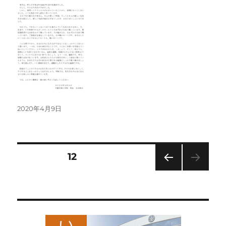
ゴ
リ
ー
投
2020年4月9日
稿
日:
投
固定ページ
12
前の
稿
ペー
ジ
の