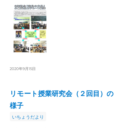
ゴ
リ
ー
投
2020年9月15日
稿
日:
リモート授業研究会（２回目）の
様子
カ
いちょうだより
テ