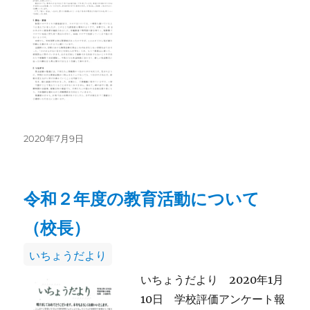
リ
ー
投
2020年7月9日
稿
日:
令和２年度の教育活動について
（校長）
カ
いちょうだより
テ
いちょうだより 2020年1月
ゴ
10日 学校評価アンケート報