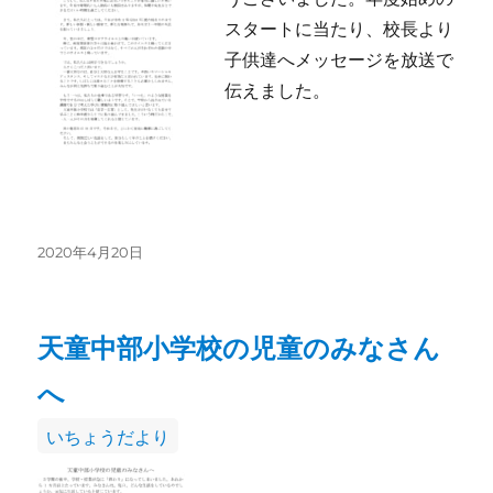
リ
スタートに当たり、校長より
ー
子供達へメッセージを放送で
伝えました。
投
2020年4月20日
稿
日:
天童中部小学校の児童のみなさん
へ
カ
いちょうだより
テ