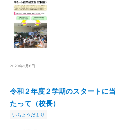
ゴ
リ
ー
投
2020年9月8日
稿
日:
令和２年度２学期のスタートに当
たって（校長）
カ
いちょうだより
テ
ゴ