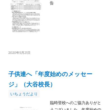
リ
告
ー
投
2020年5月21日
稿
日:
子供達へ「年度始めのメッセー
ジ」（大谷校長）
カ
いちょうだより
テ
臨時登校へのご協力ありがと
ゴ
うございました。年度始めの