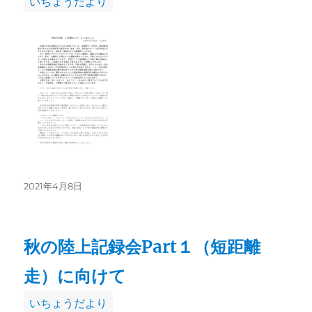
いちょうだより
テ
ゴ
リ
ー
投
2021年4月8日
稿
日:
秋の陸上記録会Part１（短距離
走）に向けて
カ
いちょうだより