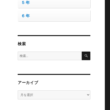
５年
６年
検索
検
検
索
索:
アーカイブ
ア
ー
カ
イ