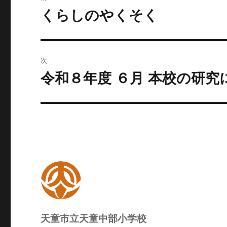
稿
くらしのやくそく
前
の
ナ
投
ビ
稿:
次
ゲ
令和８年度 ６月 本校の研究
次
の
ー
投
シ
稿:
ョ
ン
天童市立天童中部小学校