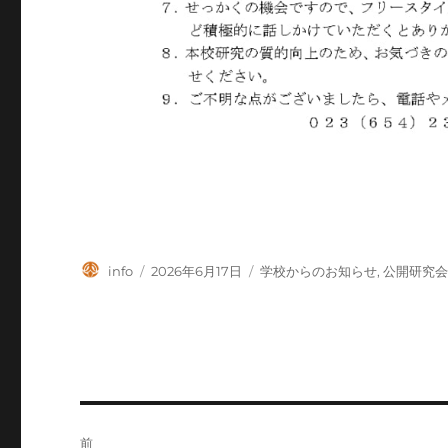
投
投
カ
info
2026年6月17日
学校からのお知らせ
,
公開研究
稿
稿
テ
者
日:
ゴ
リ
ー
投
前