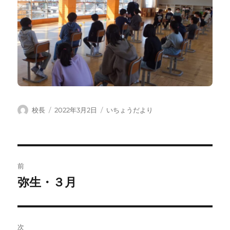
投
投
カ
校長
2022年3月2日
いちょうだより
稿
稿
テ
者
日:
ゴ
リ
ー
投
前
稿
弥生・３月
前
の
ナ
投
ビ
稿:
次