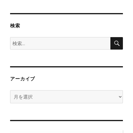
検索
検
検
索
索:
アーカイブ
ア
ー
カ
イ
ブ