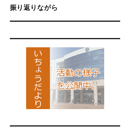
ゲ
振り返りながら
次
の
ー
投
シ
稿:
ョ
ン