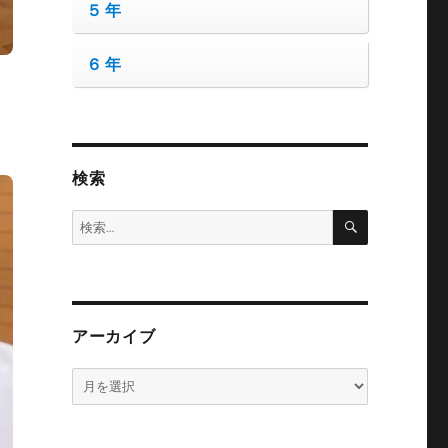
５年
６年
検索
検
検
索
索:
アーカイブ
ア
ー
カ
イ