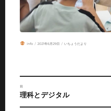
投
投
カ
info
2021年6月29日
いちょうだより
稿
稿
テ
者
日:
ゴ
リ
ー
投
前
稿
理科とデジタル
前
の
ナ
投