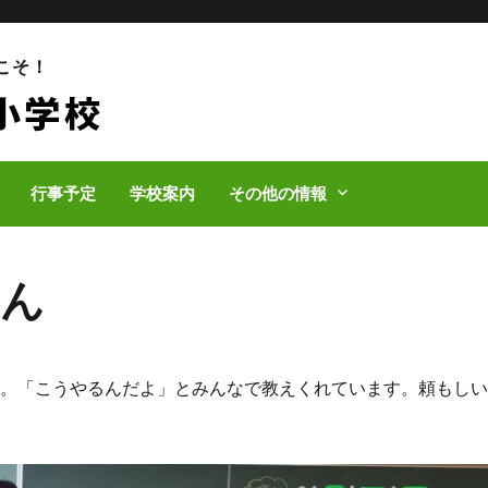
こそ！
行事予定
学校案内
その他の情報
せん
た。「こうやるんだよ」とみんなで教えくれています。頼もし